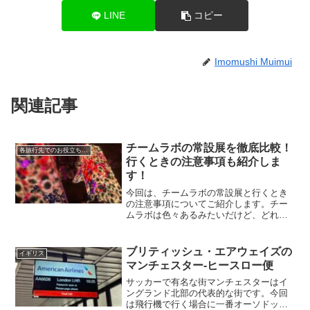
LINE
コピー
Imomushi Muimui
関連記事
チームラボの常設展を徹底比較！
各旅行先でのお役立ち情報
行くときの注意事項も紹介しま
す！
今回は、チームラボの常設展と行くとき
の注意事項についてご紹介します。チー
ムラボは色々あるみたいだけど、どれが
いいのか分からない！という方におすす
めの記事です！持ち物や服装にも注意が
ありますので、この記事を見て準備万端
ブリティッシュ・エアウェイズの
イギリス
にしていただけると幸いです。
マンチェスター-ヒースロー便
サッカーで有名な街マンチェスターはイ
ングランド北部の代表的な街です。今回
は飛行機で行く場合に一番オーソドック