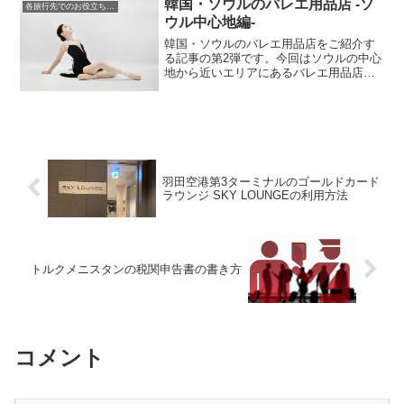
韓国・ソウルのバレエ用品店 -ソ
各旅行先でのお役立ち情報
らについても詳しくご紹介します。
ウル中心地編-
韓国・ソウルのバレエ用品店をご紹介す
る記事の第2弾です。今回はソウルの中心
地から近いエリアにあるバレエ用品店を
ご紹介します。有名観光地に近い老舗バ
レエショップや、BTSが訪れた山の麓に
あるバレエショップをご紹介します。観
光のついでに行きやすい場所が多いので
必見です。
羽田空港第3ターミナルのゴールドカード
ラウンジ SKY LOUNGEの利用方法
トルクメニスタンの税関申告書の書き方
コメント