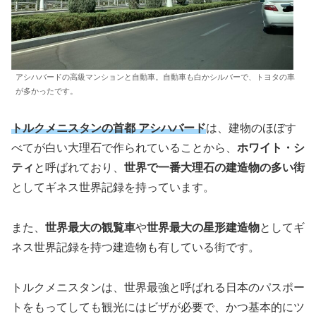
アシハバードの高級マンションと自動車。自動車も白かシルバーで、トヨタの車
が多かったです。
トルクメニスタンの首都 アシハバード
は、建物のほぼす
べてが白い大理石で作られていることから、
ホワイト・シ
ティ
と呼ばれており、
世界で一番大理石の建造物の多い街
としてギネス世界記録を持っています。
また、
世界最大の観覧車
や
世界最大の星形建造物
としてギ
ネス世界記録を持つ建造物も有している街です。
トルクメニスタンは、世界最強と呼ばれる日本のパスポー
トをもってしても観光にはビザが必要で、かつ基本的にツ