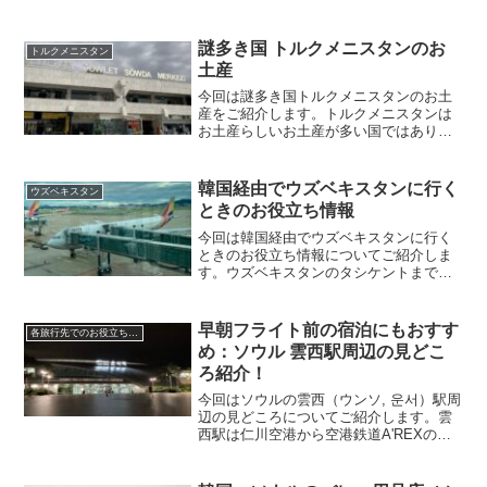
スな選択肢になるブリティッシュ・エア
ウェイズのマンチェスター-ロンドン ヒー
スロー便の機体と機内サービスについて
謎多き国 トルクメニスタンのお
トルクメニスタン
ご紹介します。
土産
今回は謎多き国トルクメニスタンのお土
産をご紹介します。トルクメニスタンは
お土産らしいお土産が多い国ではありま
せんが、絨毯や小物など可愛らしいデザ
インのものがたくさんあります。小物
系・食料品系について、お土産をになり
韓国経由でウズベキスタンに行く
ウズベキスタン
そうなものをおすすめ順にご紹介しま
ときのお役立ち情報
す。
今回は韓国経由でウズベキスタンに行く
ときのお役立ち情報についてご紹介しま
す。ウズベキスタンのタシケントまで行
く方法の1つが日本から韓国の仁川空港を
経由する方法です。飛行機内の様子、タ
シケント空港の様子と注意すべきこと、
早朝フライト前の宿泊にもおすす
各旅行先でのお役立ち情報
韓国でのストップオーバーの3本立てでお
め：ソウル 雲西駅周辺の見どこ
送りします。
ろ紹介！
今回はソウルの雲西（ウンソ, 운서）駅周
辺の見どころについてご紹介します。雲
西駅は仁川空港から空港鉄道A'REXの各
駅停車で2，3駅の所にあり、ホテル・食
事・買い物に困らないエリアです。駅の
西側と東側で特徴が違いますので、そち