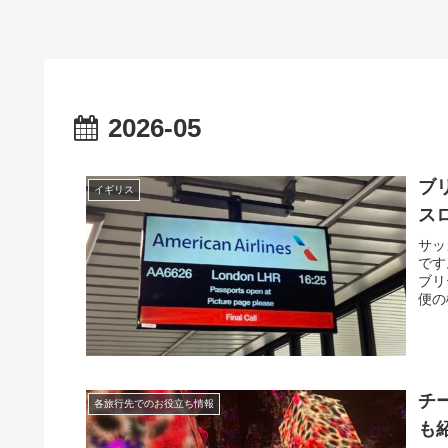
2026-05
ブ
イギリス
ス
サッ
です
ブリ
便の
チ
各旅行先でのお役立ち情報
も