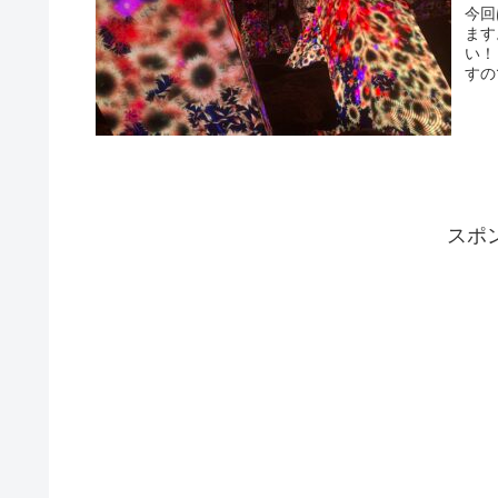
今回
ます
い！
すの
スポ