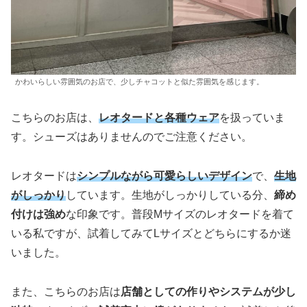
かわいらしい雰囲気のお店で、少しチャコットと似た雰囲気を感じます。
こちらのお店は、
レオタードと各種ウェア
を扱っていま
す。シューズはありませんのでご注意ください。
レオタードは
シンプルながら可愛らしい
デザイン
で、
生地
がしっかり
しています。生地がしっかりしている分、
締め
付けは強め
な印象です。普段Mサイズのレオタードを着て
いる私ですが、試着してみてLサイズとどちらにするか迷
いました。
また、こちらのお店は
店舗としての作りやシステムが少し