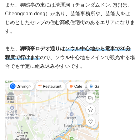
また、狎鴎亭の東には清潭洞（チョンダムドン, 청담동,
Cheongdam-dong）があり、芸能事務所や、芸能人をは
じめとしたセレブの住む高級住宅街のあるエリアになりま
す。
また、
狎鴎亭ロデオ通りは
ソウル中心地から電車で30分
程度
で
行けます
ので、ソウル中心地をメインで観光する場
合でも予定に組み込みやすいです。