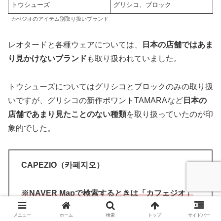
トウシューズ
グリシコ、ブロック
カぺジオのアイテム別取り扱いブランド
レオタードと各種ウェアについては、
日本の店舗ではあま
り見かけないブランド
も取り扱われていました。
トウシューズについてはグリシコとブロックのみの取り扱
いですが、グリシコの新作ポワントTAMARAなど
日本の
店舗であまり見たことのない種類
を取り扱っていたのが印
象的でした。
CAPEZIO（카페지오）
※NAVER Mapで検索するときは「カフェジオ」
と
入力してください
メニュー
ホーム
検索
トップ
サイドバー