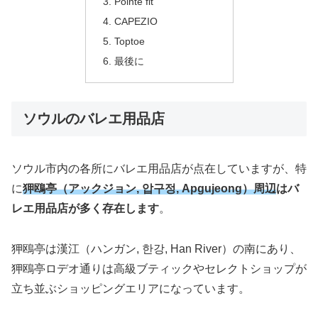
Pointe fit
CAPEZIO
Toptoe
最後に
ソウルのバレエ用品店
ソウル市内の各所にバレエ用品店が点在していますが、特
に
狎鴎亭（アックジョン, 압구정, Apgujeong）周辺
はバ
レエ用品店が多く存在します
。
狎鴎亭は漢江（ハンガン, 한강, Han River）の南にあり、
狎鴎亭ロデオ通りは高級ブティックやセレクトショップが
立ち並ぶショッピングエリアになっています。